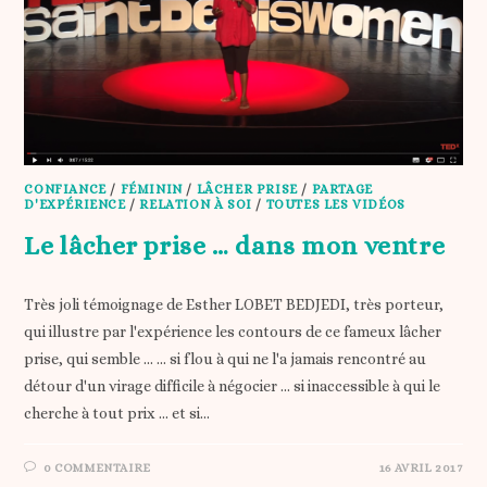
CONFIANCE
/
FÉMININ
/
LÂCHER PRISE
/
PARTAGE
D'EXPÉRIENCE
/
RELATION À SOI
/
TOUTES LES VIDÉOS
Le lâcher prise … dans mon ventre
Très joli témoignage de Esther LOBET BEDJEDI, très porteur,
qui illustre par l'expérience les contours de ce fameux lâcher
prise, qui semble ... ... si flou à qui ne l'a jamais rencontré au
détour d'un virage difficile à négocier ... si inaccessible à qui le
cherche à tout prix ... et si…
0 COMMENTAIRE
16 AVRIL 2017