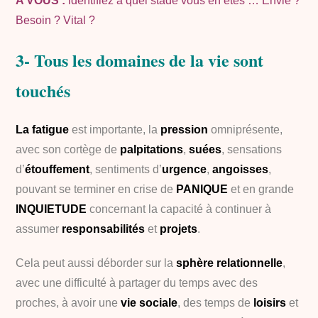
A VOUS :
identifiez à quel stade vous en êtes … Envie ?
Besoin ? Vital ?
3- Tous les domaines de la vie sont
touchés
La fatigue
est importante, la
pression
omniprésente,
avec son cortège de
palpitations
,
suées
, sensations
d’
étouffement
, sentiments d’
urgence
,
angoisses
,
pouvant se terminer en crise de
PANIQUE
et en grande
INQUIETUDE
concernant la capacité à continuer à
assumer
responsabilités
et
projets
.
Cela peut aussi déborder sur la
sphère relationnelle
,
avec une difficulté à partager du temps avec des
proches, à avoir une
vie sociale
, des temps de
loisirs
et