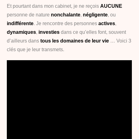
Et pourtant dans mon cabinet, je ne reçois
AUCUNE
personne de nature
nonchalante
,
négligente
, ou
indifférente
. Je rencontre des personnes
actives
,
dynamiques
,
investies
dans ce qu’elles font, souvent
d’ailleurs dans
tous les domaines de leur vie
… Voici 3
clés que je leur transmets.