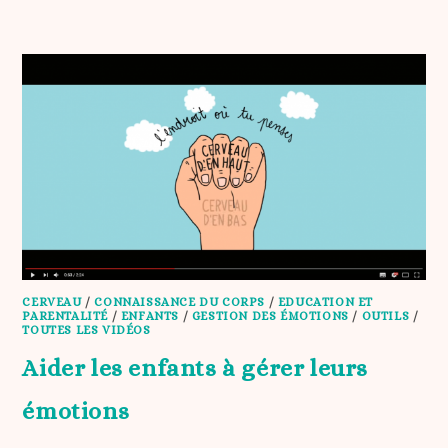
CERVEAU
/
CONNAISSANCE DU CORPS
/
EDUCATION ET
PARENTALITÉ
/
ENFANTS
/
GESTION DES ÉMOTIONS
/
OUTILS
/
TOUTES LES VIDÉOS
Aider les enfants à gérer leurs
émotions