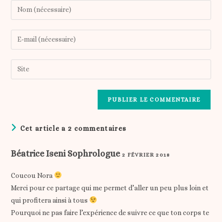
Enter
your
name
Enter
or
your
username
email
Saisir
to
address
l’URL
comment
to
de
comment
votre
site
(facultatif)
Cet article a 2 commentaires
Béatrice Iseni Sophrologue
2 FÉVRIER 2018
Coucou Nora
Merci pour ce partage qui me permet d’aller un peu plus loin et
qui profitera ainsi à tous
Pourquoi ne pas faire l’expérience de suivre ce que ton corps te