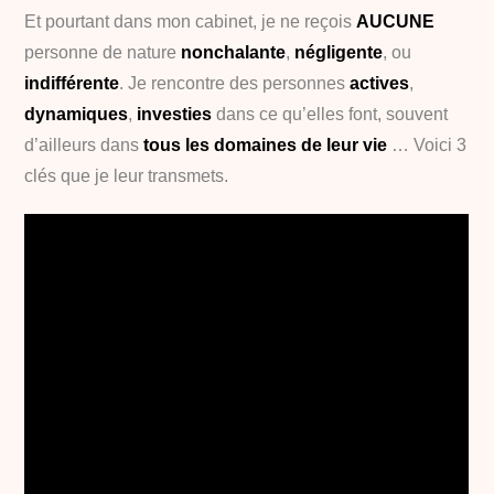
Et pourtant dans mon cabinet, je ne reçois
AUCUNE
personne de nature
nonchalante
,
négligente
, ou
indifférente
. Je rencontre des personnes
actives
,
dynamiques
,
investies
dans ce qu’elles font, souvent
d’ailleurs dans
tous les domaines de leur vie
… Voici 3
clés que je leur transmets.