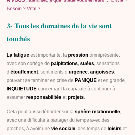
A VOUS :
identifiez à quel stade vous en êtes … Envie ?
Besoin ? Vital ?
3- Tous les domaines de la vie sont
touchés
La fatigue
est importante, la
pression
omniprésente,
avec son cortège de
palpitations
,
suées
, sensations
d’
étouffement
, sentiments d’
urgence
,
angoisses
,
pouvant se terminer en crise de
PANIQUE
et en grande
INQUIETUDE
concernant la capacité à continuer à
assumer
responsabilités
et
projets
.
Cela peut aussi déborder sur la
sphère relationnelle
,
avec une difficulté à partager du temps avec des
proches, à avoir une
vie sociale
, des temps de
loisirs
et